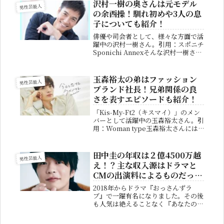
はそんな阿部寛さんの嫁について詳し
沢村一樹の奥さんは元モデル
男性芸能人
く紹介していきます。阿部寛の嫁は
の余西操！馴れ初めや3人の息
誰？ど...
子についても紹介！
俳優や司会者として、様々な方面で活
躍中の沢村一樹さん。引用：スポニチ
Sponichi Annexそんな沢村一樹さん
ですが、プライベートでは結婚してお
り子供も3人いるのはご存知だったで
しょうか？そこで今回は奥さんに関す
玉森裕太の弟はファッション
男性芸能人
る情報や馴れ初めなどを...
ブランド社長！兄弟関係の良
さを表すエピソードも紹介！
「Kis-My-Ft2（キスマイ）」のメン
バーとして活躍中の玉森裕太さん。引
用：Woman type玉森裕太さんには4
歳下の弟がおり、結構似ていると評判
になっています。どのような人物なの
か、気になる人も多い事でしょう。そ
田中圭の年収は２億4500万越
男性芸能人
こで今回は玉森裕太さ...
え！？主な収入源はドラマと
CMの出演料によるものだっ
た。
2018年からドラマ『おっさんずラ
ブ』で一躍有名になりました。その後
も人気は絶えることなく『あなたの番
です』や、『ナイトドクター』など
様々な有名ドラマにも出演していま