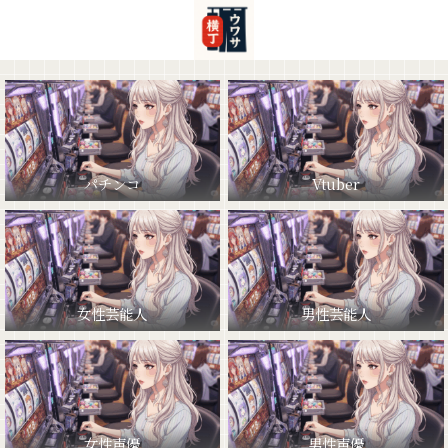
パチンコ
Vtuber
女性芸能人
男性芸能人
女性声優
男性声優