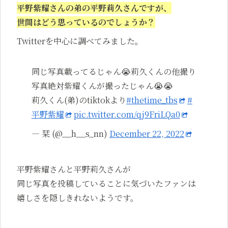
平野紫耀さんの弟の平野莉久さんですが、
世間はどう思っているのでしょうか？
Twitterを中心に調べてみました。
同じ写真載ってるじゃん😭莉久くんの他撮り
写真絶対紫耀くんが撮ったじゃん😭😭
莉久くん(弟)のtiktokより
#thetime_tbs
#
平野紫耀
pic.twitter.com/qj9FriLQa0
— 栞 (@__h__s_nn)
December 22, 2022
平野紫耀さんと平野莉久さんが
同じ写真を投稿していることに気づいたファンは
嬉しさを隠しきれないようです。