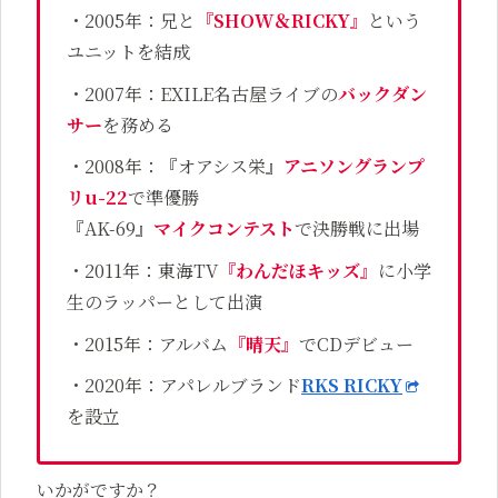
・2005年：兄と
『SHOW＆RICKY』
という
ユニットを結成
・2007年：EXILE名古屋ライブの
バックダン
サー
を務める
・2008年：『オアシス栄』
アニソングランプ
リu-22
で準優勝
『AK-69』
マイクコンテスト
で決勝戦に出場
・2011年：東海TV
『わんだほキッズ』
に小学
生のラッパーとして出演
・2015年：アルバム
『晴天』
でCDデビュー
・2020年：アパレルブランド
RKS RICKY
を設立
いかがですか？