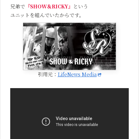
兄弟で
『SHOW＆RICKY』
という
ユニットを組んでいたからです。
引用元：
LifeNews Media