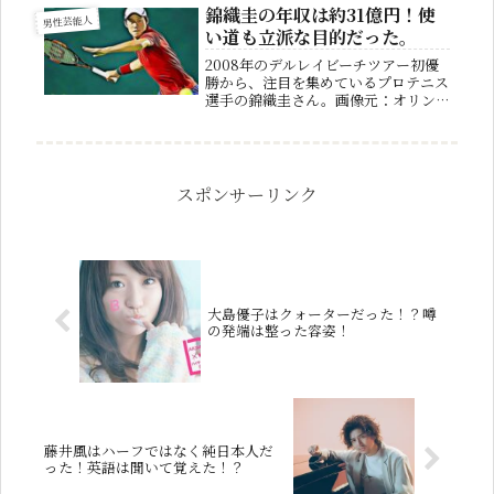
す。ここ最近とても人気の高い田中圭
錦織圭の年収は約31億円！使
男性芸能人
さんですが、皆さんは田中圭さんが一
い道も立派な目的だった。
体いく...
2008年のデルレイビーチツアー初優
勝から、注目を集めているプロテニス
選手の錦織圭さん。画像元：オリンピ
ックニュース2022年現在は負傷した
左股関節の手術を終え、5月に行われ
る全仏オープン出場に向けてリハビリ
中です。錦織圭さんは年収も相当な...
スポンサーリンク
大島優子はクォーターだった！？噂
の発端は整った容姿！
藤井風はハーフではなく純日本人だ
った！英語は聞いて覚えた！？