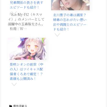
兄弟関係の良さを表す
エピソードも紹介！
「Kis-My-Ft2（キスマ
北川景子の弟は画家？
イ）」のメンバーとして
姉弟の忘れがたい思い
活躍中の玉森裕太さん。
出や両親とのエピソー
引用：W…
ドも紹介！
紫咲シオンの前世（中
の人）はツイキャス配
信者くろあで確定！？
素顔も公開済み！
男性芸能人