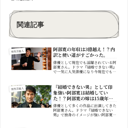
関連記事
阿部寛の年収は3億越え！？内
男性芸能人
訳と使い道がすごかった。
俳優として現在でも活躍されている阿
部寛さん。ドラマ『結婚できない男』
で一気に人気俳優になり今現在でもた
くさんの人に愛されています。画像
元：CinemaCafénetそんな阿部寛さ
んですがいくらの年収を稼いでいるか
『結婚できない男』として印
男性芸能人
みなさんはごぞんじですか？今...
象強い阿部寛は結婚してい
た！？阿部寛の嫁は15歳年下
の美人女性！
俳優として多くの作品に出演してきた
阿部寛さん。ドラマ『結婚できない
男』で独身のイメージが強い阿部寛さ
んですが、すでに結婚されていること
をみなさまはご存じでしょうか？今回