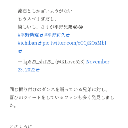
流石としか言いようがない
もうスゴすぎだし、
嬉しいし、さすが平野兄弟😭😭
#平野紫耀
#平野莉久
#ichiban
pic.twitter.com/cCCjKOsMbJ
— kp523_sh129_ (@KLove523)
November
23, 2022
同じ振り付けのダンスを踊っている兄弟に対し、
喜びのツイートをしているファンも多く発見しまし
た。
このように、