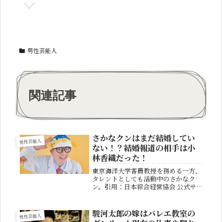
男性芸能人
関連記事
さかなクンはまだ結婚してい
男性芸能人
ない！？結婚報道の相手は小
林香織だった！
東京海洋大学客員教授を務める一方、
タレントとしても活動中のさかなク
ン。引用：日本綜合経営協会 公式サ
イト魚に関する知識が豊富なので、幅
広い年齢層のファンから人気がありま
す。2010年には絶滅危惧種とされて
駿河太郎の嫁はバレエ教室の
男性芸能人
いたクニマスの再発見に大きく貢献