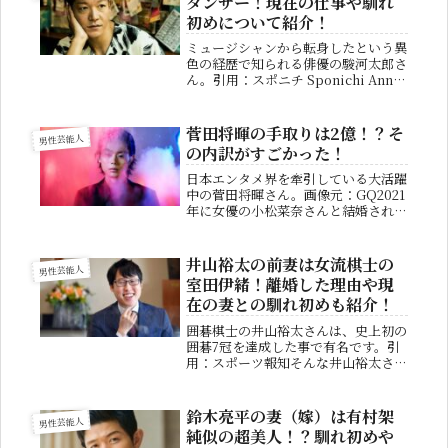
ダンサー！現在の仕事や馴れ
し、...
初めについて紹介！
ミュージシャンから転身したという異
色の経歴で知られる俳優の駿河太郎さ
ん。引用：スポニチ Sponichi Annex
父親は落語家の笑福亭鶴瓶さんであ
り、二世タレントとしても有名です。
朝ドラ『カーネーション』や『半沢直
菅田将暉の手取りは2億！？そ
男性芸能人
樹』での熱演から有名にな...
の内訳がすごかった！
日本エンタメ界を牽引している大活躍
中の菅田将暉さん。画像元：GQ2021
年に女優の小松菜奈さんと結婚され、
公私ともに絶好調です。最近では、
様々なドラマの主演やCMに数多く出
演し、その人気は凄まじいものです
井山裕太の前妻は女流棋士の
男性芸能人
ね。そんな大人気の菅田将暉さんです
室田伊緒！離婚した理由や現
が...
在の妻との馴れ初めも紹介！
囲碁棋士の井山裕太さんは、史上初の
囲碁7冠を達成した事で有名です。引
用：スポーツ報知そんな井山裕太さん
ですが、二度も結婚しているのはあま
り知られていません。井山裕太さんの
現在の奥さんは、どのような人物なの
鈴木亮平の妻（嫁）は有村架
男性芸能人
でしょうか？今回は井山裕太さんの結
純似の超美人！？馴れ初めや
婚...