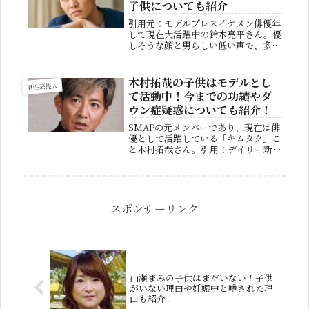
子供についても紹介
引用元：モデルプレスイケメン俳優年
して現在大活躍中の鈴木亮平さん。優
しそうな顔と男らしい低い声で、多く
のファンから愛されています。そんな
男女共に人気のある鈴木亮平さんです
が、既に結婚されていることを皆さん
木村拓哉の子供はモデルとし
男性芸能人
はご存じでしょうか？そこで今回は、
て活動中！今までの功績やダ
鈴...
ウン症疑惑についても紹介！
SMAPの元メンバーであり、現在は俳
優として活躍している「キムタク」こ
と木村拓哉さん。引用：デイリー新潮
月9では最多出演記録を持っており、
一時期は「高視聴率男」と呼ばれてい
ました。プライベートでは工藤静香さ
んと結婚し、2人の子宝にも恵まれ
て...
スポンサーリンク
山瀬まみの子供はまだいない！子供
がいない理由や妊娠中と噂された理
由も紹介！