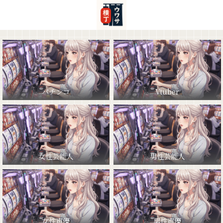
パチンコ
Vtuber
女性芸能人
男性芸能人
女性声優
男性声優