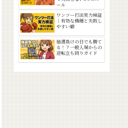
ール
ワンツー打法実力検証
｜有効な機種と失敗し
やすい癖
抽選負けの日でも勝て
る！？一般入場からの
逆転立ち回りガイド