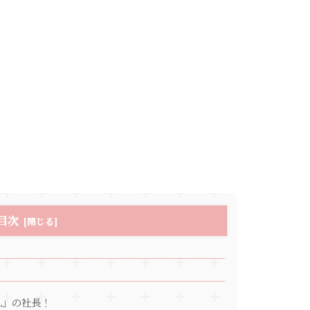
目次
L」の社長！