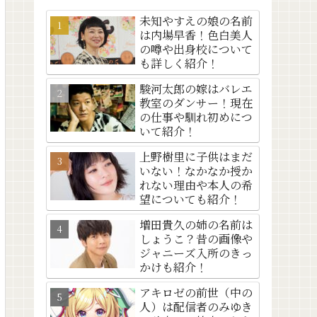
未知やすえの娘の名前
は内場早香！色白美人
の噂や出身校について
も詳しく紹介！
駿河太郎の嫁はバレエ
教室のダンサー！現在
の仕事や馴れ初めにつ
いて紹介！
上野樹里に子供はまだ
いない！なかなか授か
れない理由や本人の希
望についても紹介！
増田貴久の姉の名前は
しょうこ？昔の画像や
ジャニーズ入所のきっ
かけも紹介！
アキロゼの前世（中の
人）は配信者のみゆき