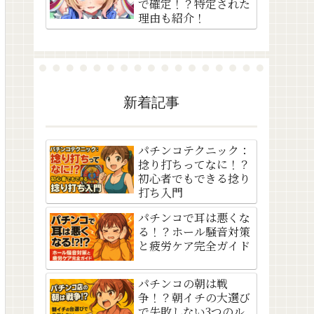
で確定！？特定された
理由も紹介！
新着記事
パチンコテクニック：
捻り打ちってなに！？
初心者でもできる捻り
打ち入門
パチンコで耳は悪くな
る！？ホール騒音対策
と疲労ケア完全ガイド
パチンコの朝は戦
争！？朝イチの大選び
で失敗しない3つのル