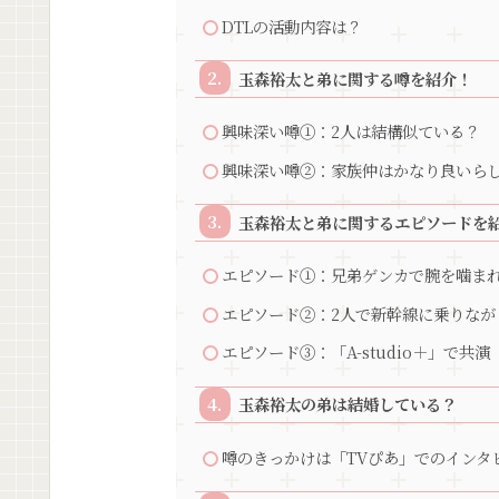
DTLの活動内容は？
玉森裕太と弟に関する噂を紹介！
興味深い噂①：2人は結構似ている？
興味深い噂②：家族仲はかなり良いら
玉森裕太と弟に関するエピソードを
エピソード①：兄弟ゲンカで腕を噛ま
エピソード②：2人で新幹線に乗りなが
エピソード③：「A-studio＋」で共演
玉森裕太の弟は結婚している？
噂のきっかけは「TVぴあ」でのインタ