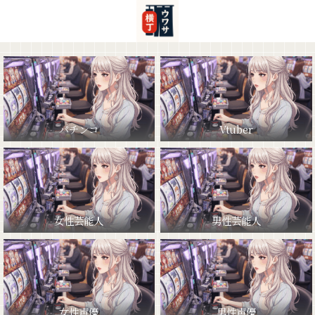
パチンコ
Vtuber
女性芸能人
男性芸能人
女性声優
男性声優