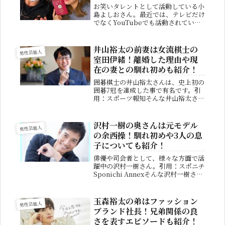
お笑いタレントとして活動している小
島よしおさん。最近では、テレビだけ
でなくYouTubeでも活動されてい
て、小さい子供達から絶大な人気を誇
っています。そんな小島よしおさんで
すが、既に結婚されていることをご存
井山裕太の前妻は女流棋士の
男性芸能人
じでしょうか？今回は、小島よしお
室田伊緒！離婚した理由や現
さ...
在の妻との馴れ初めも紹介！
囲碁棋士の井山裕太さんは、史上初の
囲碁7冠を達成した事で有名です。引
用：スポーツ報知そんな井山裕太さん
ですが、二度も結婚しているのはあま
り知られていません。井山裕太さんの
現在の奥さんは、どのような人物なの
沢村一樹の奥さんは元モデル
男性芸能人
でしょうか？今回は井山裕太さんの結
の余西操！馴れ初めや3人の息
婚...
子についても紹介！
俳優や司会者として、様々な方面で活
躍中の沢村一樹さん。引用：スポニチ
Sponichi Annexそんな沢村一樹さん
ですが、プライベートでは結婚してお
り子供も3人いるのはご存知だったで
しょうか？そこで今回は奥さんに関す
玉森裕太の弟はファッション
男性芸能人
る情報や馴れ初めなどを...
ブランド社長！兄弟関係の良
さを表すエピソードも紹介！