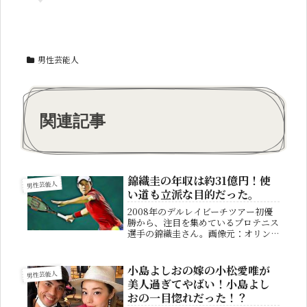
男性芸能人
関連記事
錦織圭の年収は約31億円！使
男性芸能人
い道も立派な目的だった。
2008年のデルレイビーチツアー初優
勝から、注目を集めているプロテニス
選手の錦織圭さん。画像元：オリンピ
ックニュース2022年現在は負傷した
左股関節の手術を終え、5月に行われ
る全仏オープン出場に向けてリハビリ
小島よしおの嫁の小松愛唯が
男性芸能人
中です。錦織圭さんは年収も相当な...
美人過ぎてやばい！小島よし
おの一目惚れだった！？