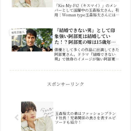
「Kis-My-Ft2（キスマイ）」のメン
バーとして活躍中の玉森裕太さん。引
用：Woman type玉森裕太さんには4
歳下の弟がおり、結構似ていると評判
になっています。どのような人物なの
か、気になる人も多い事でしょう。そ
『結婚できない男』として印
男性芸能人
こで今回は玉森裕太さ...
象強い阿部寛は結婚してい
た！？阿部寛の嫁は15歳年下
の美人女性！
俳優として多くの作品に出演してきた
阿部寛さん。ドラマ『結婚できない
男』で独身のイメージが強い阿部寛さ
んですが、すでに結婚されていること
をみなさまはご存じでしょうか？今回
はそんな阿部寛さんの嫁について詳し
く紹介していきます。阿部寛の嫁は
誰？ど...
スポンサーリンク
玉森裕太の弟はファッションブラン
ド社長！兄弟関係の良さを表すエピ
ソードも紹介！