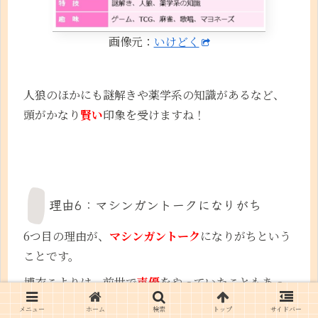
画像元：
いけどく
人狼のほかにも謎解きや薬学系の知識があるなど、
頭がかなり
賢い
印象を受けますね！
理由6：マシンガントークになりがち
6つ目の理由が、
マシンガントーク
になりがちという
ことです。
博衣こよりは、前世で
声優
をやっていたこともあっ
て
メニュー
ホーム
検索
トップ
サイドバー