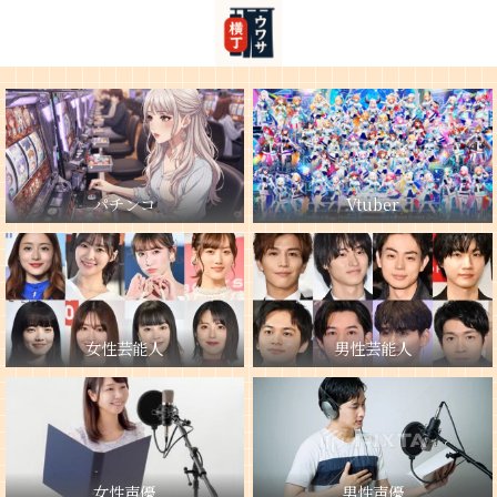
パチンコ
Vtuber
女性芸能人
男性芸能人
女性声優
男性声優