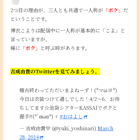
2つ目の理由が、三人とも共通で一人称が
「ボク」
だ
ということです。
博衣こよりは配信中に一人称が基本的に「こよ」と
言っていますが、
稀に
「ボク」
と呼ぶ時があります。
吉成由貴のTwitterを見てみましょう。
稽古終わってただいまよねーず！(*マωヨ*)
今日は衣装つけて通しでした！4/2～6、お待
ちしてます☆池袋シアターKASSAIでボクと
握手!!(*`αωα*)ゞ
#おはよし
— 吉成由貴💛 (@yuki_yoshinari)
March
28, 2014