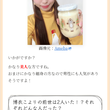
画像元：
Ameba
いかがですか？
かなり
美人
な方ですね。
おまけにかなり細身の方なので男性にも人気があり
そうですよ！
博衣こよりの前世は2人いた！？それ
ぞれどんな人だった？