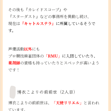
その後も『カレイドスコープ』や
『スターダスト』などの事務所を異動し続け、
現在は
『キャトルステラ』
に所属しているそうで
す。
声優活動
以外
にも
プロ競技麻雀団体の
「RMU」
に入団していたり、
薬剤師
の資格も持っていたりとスペックが高いよう
です！
博衣こよりの前前世（2人目）
博衣こよりの前前世は、
「天使リリエル」
と言われ
ています。