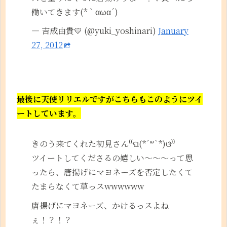
働いてきます(*｀αωα´)
— 吉成由貴💛 (@yuki_yoshinari)
January
27, 2012
最後に天使リリエルですがこちらもこのようにツイ
ートしています。
きのう来てくれた初見さん⁽⁽ଘ(*´꒳`*)ଓ⁾⁾
ツイートしてくださるの嬉しい〜〜〜って思
ったら、唐揚げにマヨネーズを否定したくて
たまらなくて草っスwwwwww
唐揚げにマヨネーズ、かけるっスよね
ぇ！？！？