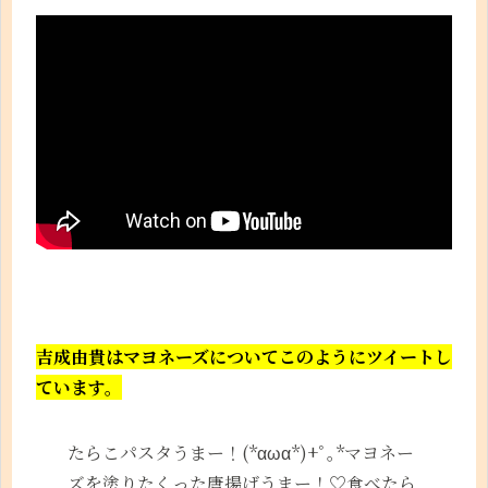
吉成由貴はマヨネーズについてこのようにツイートし
ています。
たらこパスタうまー！(*αωα*)+ﾟ｡*マヨネー
ズを塗りたくった唐揚げうまー！♡食べたら