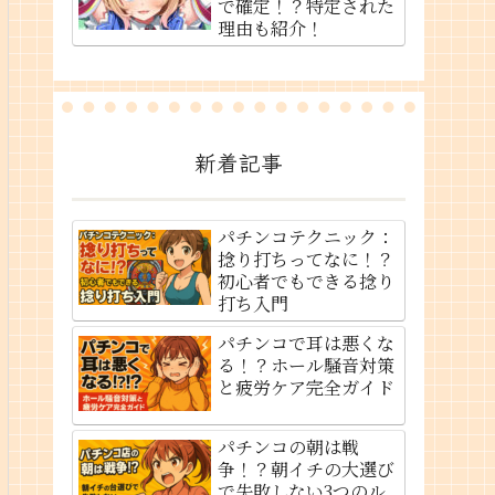
で確定！？特定された
理由も紹介！
新着記事
パチンコテクニック：
捻り打ちってなに！？
初心者でもできる捻り
打ち入門
パチンコで耳は悪くな
る！？ホール騒音対策
と疲労ケア完全ガイド
パチンコの朝は戦
争！？朝イチの大選び
で失敗しない3つのル