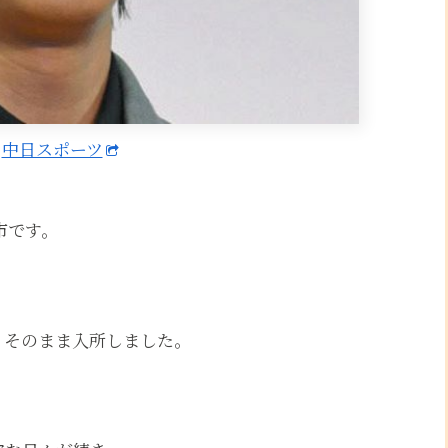
：
中日スポーツ
市です。
りそのまま入所しました。