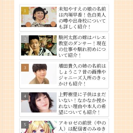
未知やすえの娘の名前
は内場早香！色白美人
の噂や出身校について
も詳しく紹介！
駿河太郎の嫁はバレエ
教室のダンサー！現在
の仕事や馴れ初めにつ
いて紹介！
増田貴久の姉の名前は
しょうこ？昔の画像や
ジャニーズ入所のきっ
かけも紹介！
上野樹里に子供はまだ
いない！なかなか授か
れない理由や本人の希
望についても紹介！
アキロゼの前世（中の
人）は配信者のみゆき