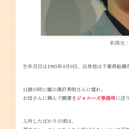
引用元
生年月日は1985年4月9日、出身地は千葉県船橋
11歳の時に嵐の滝沢秀明さんに憧れ、
お母さんに頼んで願書を
ジャニーズ事務所
に送
入所したばかりの頃は、