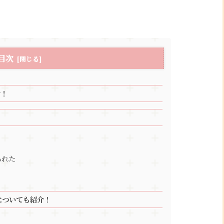
目次
介！
られた
についても紹介！