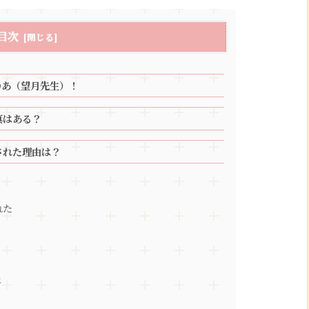
目次
のあ（望月先生）！
真はある？
された理由は？
れた
じ