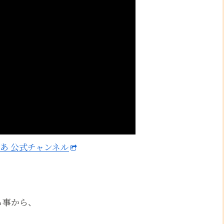
あ 公式チャンネル
、
る事から、