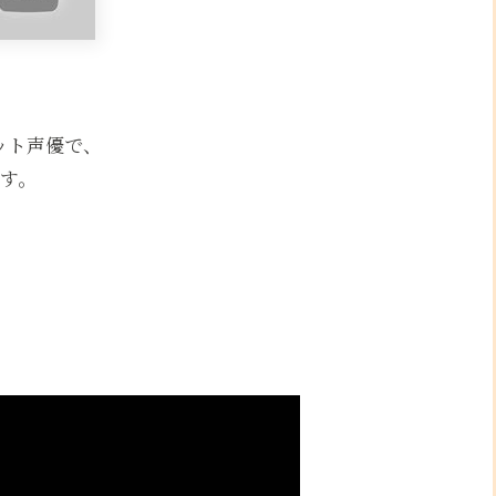
ット声優で、
す。
、