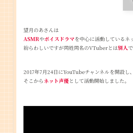
望月のあさんは
ASMR
や
ボイスドラマ
を中心に活動しているネ
紛らわしいですが同姓同名のVTuberとは
別人
で
2017年7月24日にYouTubeチャンネルを開設し
そこから
ネット声優
として活動開始しました。