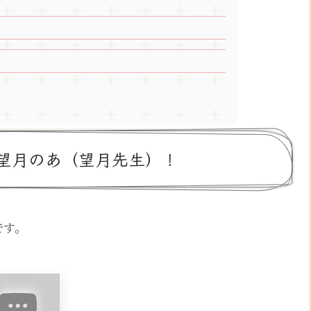
望月のあ（望月先生）！
です。