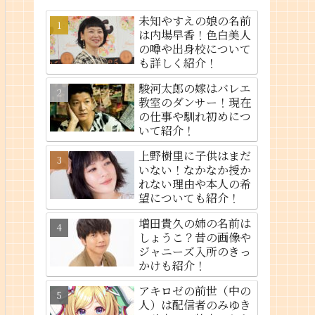
未知やすえの娘の名前
は内場早香！色白美人
の噂や出身校について
も詳しく紹介！
駿河太郎の嫁はバレエ
教室のダンサー！現在
の仕事や馴れ初めにつ
いて紹介！
上野樹里に子供はまだ
いない！なかなか授か
れない理由や本人の希
望についても紹介！
増田貴久の姉の名前は
しょうこ？昔の画像や
ジャニーズ入所のきっ
かけも紹介！
アキロゼの前世（中の
人）は配信者のみゆき