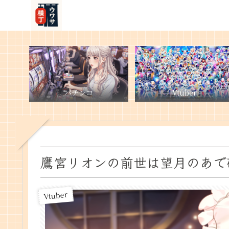
パチンコ
Vtuber
鷹宮リオンの前世は望月のあで
Vtuber