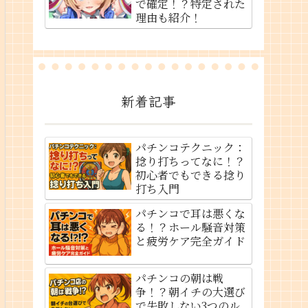
で確定！？特定された
理由も紹介！
新着記事
パチンコテクニック：
捻り打ちってなに！？
初心者でもできる捻り
打ち入門
パチンコで耳は悪くな
る！？ホール騒音対策
と疲労ケア完全ガイド
パチンコの朝は戦
争！？朝イチの大選び
で失敗しない3つのル