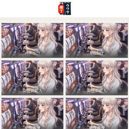
パチンコ
Vtuber
女性芸能人
男性芸能人
女性声優
男性声優