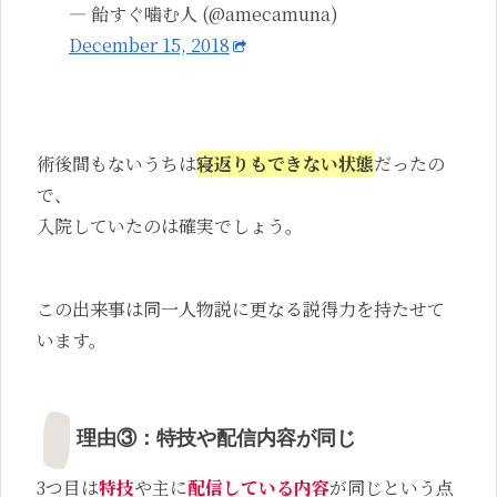
— 飴すぐ噛む人 (@amecamuna)
December 15, 2018
術後間もないうちは
寝返りもできない状態
だったの
で、
入院していたのは確実でしょう。
この出来事は同一人物説に更なる説得力を持たせて
います。
理由③：特技や配信内容が同じ
3つ目は
特技
や主に
配信している内容
が同じという点