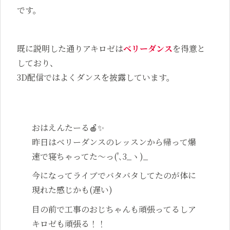
です。
既に説明した通りアキロゼは
ベリーダンス
を得意と
しており、
3D配信ではよくダンスを披露しています。
おはえんたーる🍎✨
昨日はベリーダンスのレッスンから帰って爆
速で寝ちゃってた〜っ('､3_ヽ)_
今になってライブでバタバタしてたのが体に
現れた感じかも(遅い)
目の前で工事のおじちゃんも頑張ってるしア
キロゼも頑張る！！