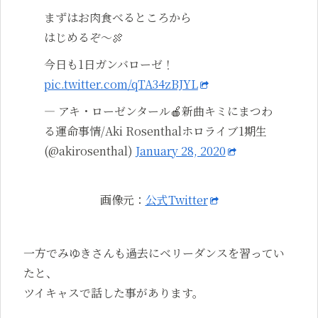
まずはお肉食べるところから
はじめるぞ〜🍖
今日も1日ガンバローゼ！
pic.twitter.com/qTA34zBJYL
— アキ・ローゼンタール🍎新曲キミにまつわ
る運命事情/Aki Rosenthalホロライブ1期生
(@akirosenthal)
January 28, 2020
画像元：
公式Twitter
一方でみゆきさんも過去にベリーダンスを習ってい
たと、
ツイキャスで話した事があります。