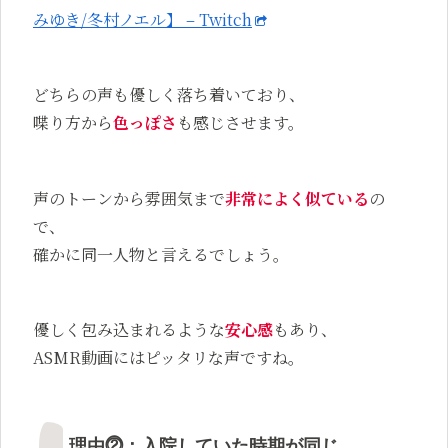
みゆき/冬村ノエル】 – Twitch
どちらの声も優しく落ち着いており、
喋り方から
色っぽさ
も感じさせます。
声のトーンから雰囲気まで
非常によく似ている
の
で、
確かに同一人物と言えるでしょう。
優しく包み込まれるような
安心感
もあり、
ASMR動画にはピッタリな声ですね。
理由⓶：入院していた時期が同じ