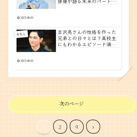
俳優が語る未来のパートナ
ーシップのあり方
2025.08.03
吉沢亮さんの性格を作った
有名人
兄弟との日々とは？高校生
にもわかるエピソード満
載！
2025.08.03
次のページ
次
1
2
9