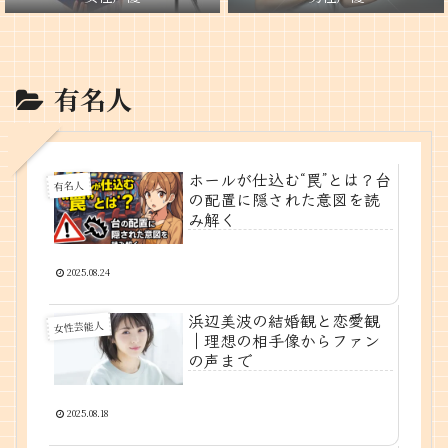
有名人
ホールが仕込む“罠”とは？台
有名人
の配置に隠された意図を読
み解く
2025.08.24
浜辺美波の結婚観と恋愛観
女性芸能人
｜理想の相手像からファン
の声まで
2025.08.18