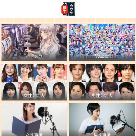
パチンコ
Vtuber
女性芸能人
男性芸能人
女性声優
男性声優