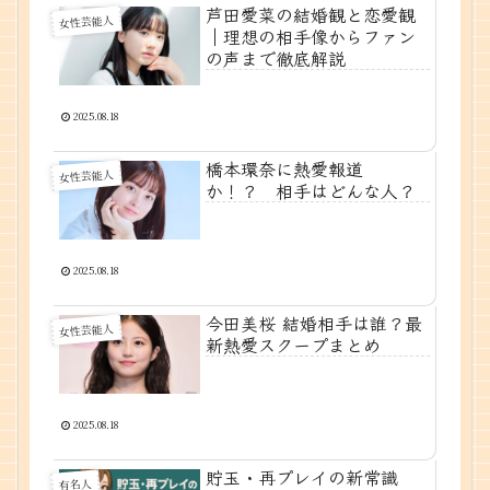
芦田愛菜の結婚観と恋愛観
女性芸能人
｜理想の相手像からファン
の声まで徹底解説
2025.08.18
橋本環奈に熱愛報道
女性芸能人
か！？ 相手はどんな人？
2025.08.18
今田美桜 結婚相手は誰？最
女性芸能人
新熱愛スクープまとめ
2025.08.18
貯玉・再プレイの新常識
有名人