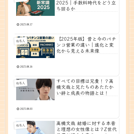
2025｜手数料時代をどう立
ち回るか
2025.08.17
【2025年版】昔と今のパチ
有名人
ンコ営業の違い｜進化と変
化から見える未来像
2025.08.16
すべての目標は兄貴！？高
有名人
橋文哉と兄たちのあたたか
い絆と成長の物語とは！
2025.08.03
高橋文哉 結婚に対する本音
有名人
と理想の女性像とは？Z世代