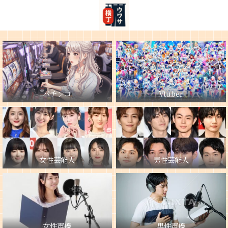
パチンコ
Vtuber
女性芸能人
男性芸能人
女性声優
男性声優