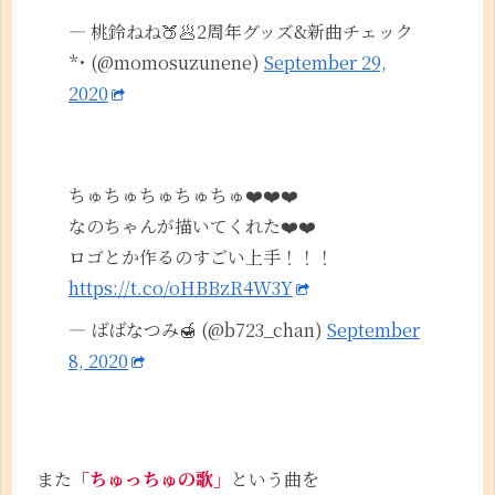
— 桃鈴ねね🍑🥟2周年グッズ&新曲チェック
*･ (@momosuzunene)
September 29,
2020
ちゅちゅちゅちゅちゅ❤️❤️❤️
なのちゃんが描いてくれた❤️❤️
ロゴとか作るのすごい上手！！！
https://t.co/oHBBzR4W3Y
— ばばなつみ🍯 (@b723_chan)
September
8, 2020
また
「ちゅっちゅの歌」
という曲を