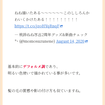
ねね描いたある～～～～～～このししろんか
わいくかけたある！！！！！！！！！
https://t.co/jzoHYqRnqF
— 桃鈴ねね🍑🥟2周年グッズ&新曲チェック
*･ (@momosuzunene)
August 14, 2020
基本的に
デフォルメ調
であり、
明るい色使いで描かれている事が多いです。
髪の毛の質感や影の付け方も似ていますね。