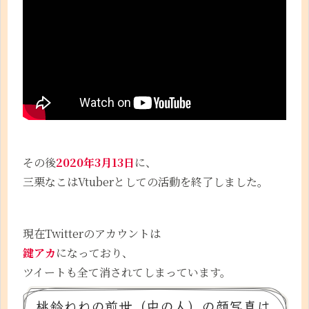
その後
2020年3月13日
に、
三栗なこはVtuberとしての活動を終了しました。
現在Twitterのアカウントは
鍵アカ
になっており、
ツイートも全て消されてしまっています。
桃鈴ねねの前世（中の人）の顔写真は