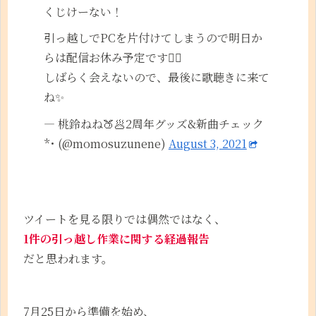
くじけーない！
引っ越しでPCを片付けてしまうので明日か
らは配信お休み予定です🙇‍♀️
しばらく会えないので、最後に歌聴きに来て
ね✨
— 桃鈴ねね🍑🥟2周年グッズ&新曲チェック
*･ (@momosuzunene)
August 3, 2021
ツイートを見る限りでは偶然ではなく、
1件の引っ越し作業に関する経過報告
だと思われます。
7月25日から準備を始め、