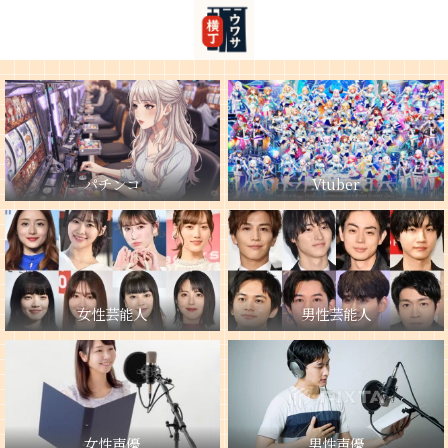
パチンコ
Vtuber
女性芸能人
男性芸能人
女性声優
男性声優