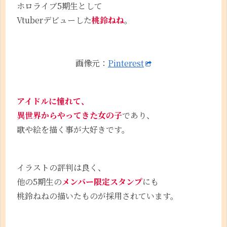
ホロライブ5期生として
Vtuberデビューした
桃鈴ねね
。
画像元：
Pinterest
アイドルに憧れて、
異世界からやってきた女の子
であり、
歌や絵を描く事が大好きです。
イラストの評判は良く、
他の5期生の
メンバー限定スタンプ
にも
桃鈴ねねの描いたものが採用されています。