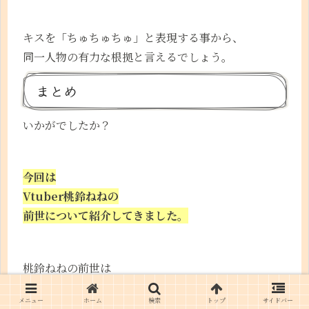
キスを「ちゅちゅちゅ」と表現する事から、
同一人物の有力な根拠と言えるでしょう。
まとめ
いかがでしたか？
今回は
Vtuber桃鈴ねねの
前世について紹介してきました。
桃鈴ねねの前世は
フリー声優の
馬場なつみ
さんであり、
メニュー
ホーム
検索
トップ
サイドバー
現在は特に目立った活動はしていないようです。