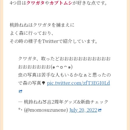
4つ目は
クワガタ
や
カブトムシ
が好きな点です。
桃鈴ねねはクワガタを捕まえに
よく森に行っており、
その時の様子をTwitterで紹介しています。
クワガタ、取ったどおおおおおおおおおおお
おおおおおおお(๑ ᴖ ᴑ ᴖ ๑)
虫の写真は苦手な人もいるかなぁと思ったの
で森の写真🌳
pic.twitter.com/zfT3EGI0Ld
— 桃鈴ねね🍑🥟2周年グッズ&新曲チェック
*･ (@momosuzunene)
July 20, 2022