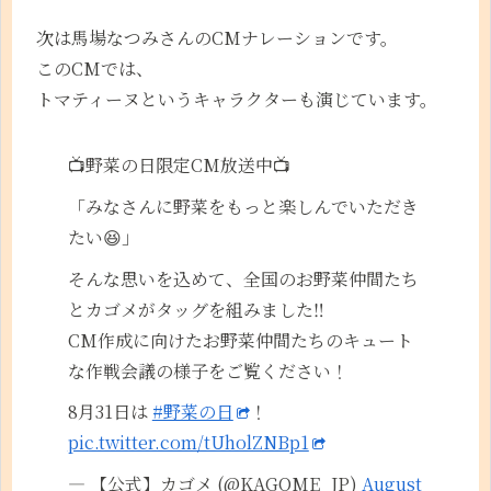
次は馬場なつみさんのCMナレーションです。
このCMでは、
トマティーヌというキャラクターも演じています。
📺野菜の日限定CM放送中📺
「みなさんに野菜をもっと楽しんでいただき
たい😆」
そんな思いを込めて、全国のお野菜仲間たち
とカゴメがタッグを組みました‼️
CM作成に向けたお野菜仲間たちのキュート
な作戦会議の様子をご覧ください！
8月31日は
#野菜の日
！
pic.twitter.com/tUholZNBp1
— 【公式】カゴメ (@KAGOME_JP)
August