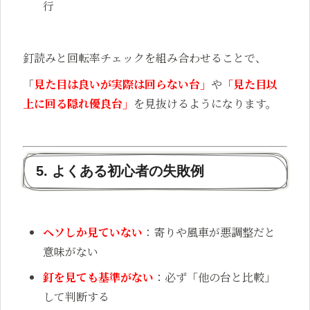
行
釘読みと回転率チェックを組み合わせることで、
「
見た目は良いが実際は回らない台」
や
「見た目以
上に回る隠れ優良台」
を見抜けるようになります。
5. よくある初心者の失敗例
ヘソしか見ていない
：寄りや風車が悪調整だと
意味がない
釘を見ても基準がない
：必ず「他の台と比較」
して判断する