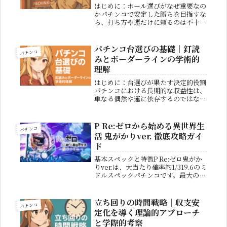
はじめに：ホール選びがなぜ重要なの
かパチンコで安定した勝ちを目指すな
ら、打ち方や運だけに頼るのは不十分
です。最も大きな要素のひとつが「ど
のホールを選ぶか」という点です。い
くら釘読みや立ち回りの工夫を重ねて
パチンコ台選びの基礎｜釘読
パチンコ
も、ホール全体が厳しい調整をしてい
みとボーダーラインの学術的
れ...
理解
はじめに：台選びが果たす決定的役割
パチンコにおける長期的な収益性は、
単なる偶然や運に依存するのではな
く、戦略的な意思決定と統計的な裏付
けに基づいています。特に「釘読み」
と「ボーダーラインの理解」は、プレ
P Re:ゼロから始める異世界生
パチンコ
イヤーの期待値計算に不可欠な概念で
活 鬼がかりver. 徹底攻略ガイ
す。...
ド
基本スペックと特徴P Re:ゼロ鬼がか
りver.は、大当たり確率約1/319.6のミ
ドルスペックパチンコです。最大の魅
力は「鬼がかり3000BONUS」で、
初回大当たりの55%で一気に3,000発
の出玉を獲得。その後、約77%の継続
立ち回りの時間戦略｜収支安
パチンコ
率でRU...
定化を導く理論的アプローチ
と学際的考察