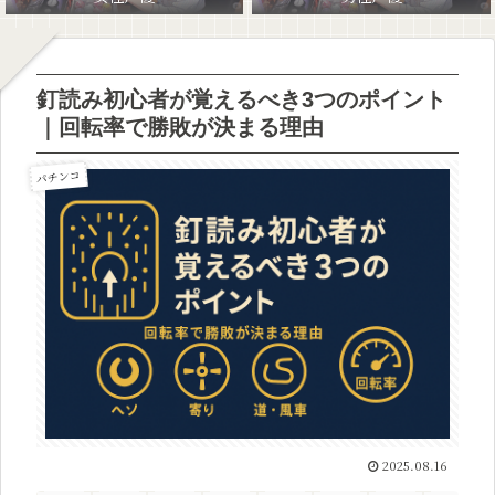
釘読み初心者が覚えるべき3つのポイント
｜回転率で勝敗が決まる理由
パチンコ
2025.08.16