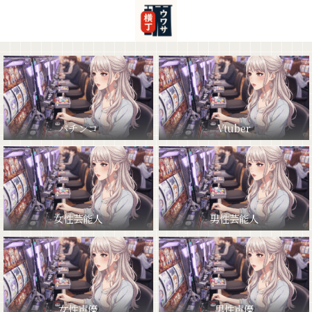
パチンコ
Vtuber
女性芸能人
男性芸能人
女性声優
男性声優