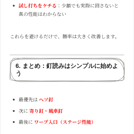
試し打ちをケチる
：少額でも実際に回さないと
真の性能はわからない
これらを避けるだけで、勝率は大きく改善します。
6. まとめ：釘読みはシンプルに始めよ
う
最優先は
ヘソ釘
次に
寄り釘・風車釘
最後に
ワープ入口（ステージ性能）