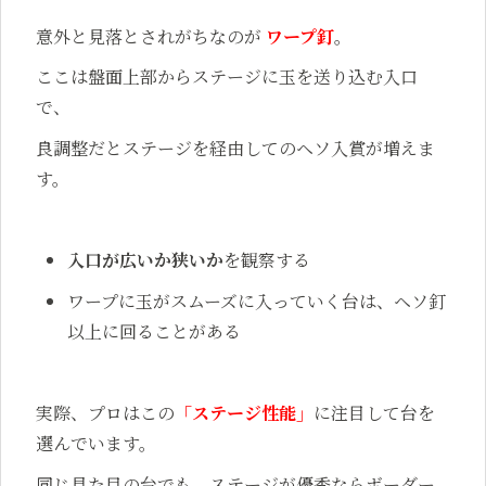
意外と見落とされがちなのが
ワープ釘
。
ここは盤面上部からステージに玉を送り込む入口
で、
良調整だとステージを経由してのヘソ入賞が増えま
す。
入口が広いか狭いか
を観察する
ワープに玉がスムーズに入っていく台は、ヘソ釘
以上に回ることがある
実際、プロはこの
「ステージ性能」
に注目して台を
選んでいます。
同じ見た目の台でも、ステージが優秀ならボーダー