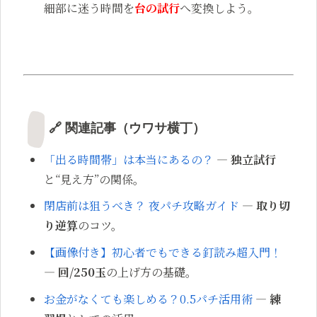
細部に迷う時間を
台の試行
へ変換しよう。
🔗 関連記事（ウワサ横丁）
「出る時間帯」は本当にあるの？
—
独立試行
と“見え方”の関係。
閉店前は狙うべき？ 夜パチ攻略ガイド
—
取り切
り逆算
のコツ。
【画像付き】初心者でもできる釘読み超入門！
—
回/250玉
の上げ方の基礎。
お金がなくても楽しめる？0.5パチ活用術
—
練