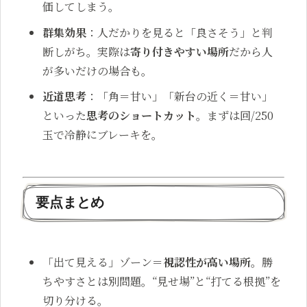
価してしまう。
群集効果
：人だかりを見ると「良さそう」と判
断しがち。実際は
寄り付きやすい場所
だから人
が多いだけの場合も。
近道思考
：「角＝甘い」「新台の近く＝甘い」
といった
思考のショートカット
。まずは回/250
玉で冷静にブレーキを。
要点まとめ
「出て見える」ゾーン＝
視認性が高い場所
。勝
ちやすさとは別問題。“見せ場”と“打てる根拠”を
切り分ける。