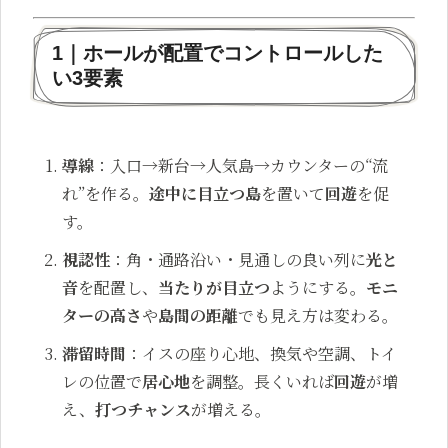
1｜ホールが配置でコントロールした
い3要素
導線
：入口→新台→人気島→カウンターの“流
れ”を作る。
途中に目立つ島
を置いて
回遊
を促
す。
視認性
：角・通路沿い・見通しの良い列に
光と
音
を配置し、
当たりが目立つ
ようにする。
モニ
ターの高さ
や
島間の距離
でも見え方は変わる。
滞留時間
：イスの座り心地、換気や空調、トイ
レの位置で
居心地
を調整。長くいれば
回遊
が増
え、
打つチャンス
が増える。