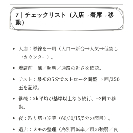
7｜チェックリスト（入店→着席→移
動）
入店：導線を一周（入口→新台→人気→低貸し
→カウンター）。
着席前：風／照明／通路の近さを確認。
テスト：
最初の5分でストローク調整 → 回/250
玉
を記録。
継続：
5k平均が基準以上
なら続行、
−2回
で移
動。
夜：取り切り逆算（60/30/15/5分の節目）。
退店：
メモの整理
（島別回転率／風の強弱／良