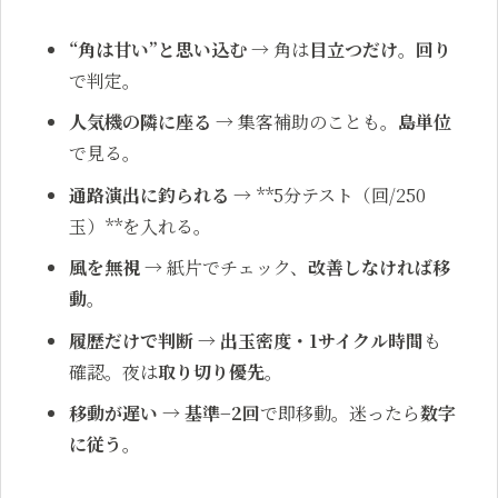
“角は甘い”と思い込む
→ 角は
目立つだけ
。
回り
で判定。
人気機の隣に座る
→ 集客補助のことも。
島単位
で見る。
通路演出に釣られる
→ **5分テスト（回/250
玉）**を入れる。
風を無視
→ 紙片でチェック、
改善しなければ移
動
。
履歴だけで判断
→
出玉密度・1サイクル時間
も
確認。夜は
取り切り優先
。
移動が遅い
→
基準−2回
で即移動。迷ったら
数字
に従う
。