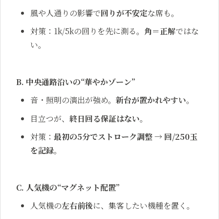
風や人通りの影響で
回りが不安定
な席も。
対策：1k/5kの回りを先に測る。
角＝正解
ではな
い。
B. 中央通路沿いの“華やかゾーン”
音・照明の演出が強め。
新台が置かれやすい
。
目立つが、
終日回る保証はない
。
対策：
最初の5分でストローク調整 → 回/250玉
を記録
。
C. 人気機の“マグネット配置”
人気機の
左右前後
に、集客したい機種を置く。