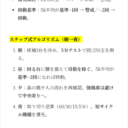
移動基準
：5k平均が
基準−1回 → 警戒／−2回 →
移動
。
ステップ式アルゴリズム（朝→夜）
朝
：候補3台を決め、
5分テスト
で回/250玉を測
る。
昼
：
回る台
に腰を据えて
母数を稼ぐ
。5k平均が
基準−2回
になれば移動。
夕
：島の風や人の流れを再確認。
強風席は避け
て中央寄り
へ。
夜
：取り切り逆算（60/30/15/5分）。
短サイク
ル機種
を優先。