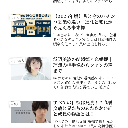
活躍しています。多くのファンから
「国宝級イケメン」と称される彼です
が、実はとてもユニークでエネルギッ
シュな家庭で育ちました。この記事で
【2025年版】昔と今のパチン
有名人
は、「吉沢亮 兄弟」というテーマに
コ営業の違い｜進化と変化か
注目...
ら見える未来像
1. はじめに：なぜ「営業の違い」を知
るべきなのか？パチンコは日本独自の
娯楽文化として長い歴史を持ちま
す。 昭和から平成、そして令和へと
時代が移り変わるなかで、パチンコ店
の営業スタイルやユーザーとの関わり
浜辺美波の結婚観と恋愛観｜
女性芸能人
方は大きく変化してきました。 「昔
理想の相手像からファンの声
の...
まで
📝 はじめに清楚で透明感のあるルッ
クスと確かな演技力で、多くの世代か
ら圧倒的な支持を得ている 浜辺美波
さん。映画やドラマに引っ張りだこ
で、CMや雑誌の表紙でも頻繁に見か
ける存在となっています。近年は幅広
すべての目標は兄貴！？高橋
有名人
い役柄を演じ、その度に演技の幅を広
文哉と兄たちのあたたかい絆
げて...
と成長の物語とは！
すべての目標は兄貴 高橋文哉と兄た
ちのあたたかい絆と成長の物語俳優・