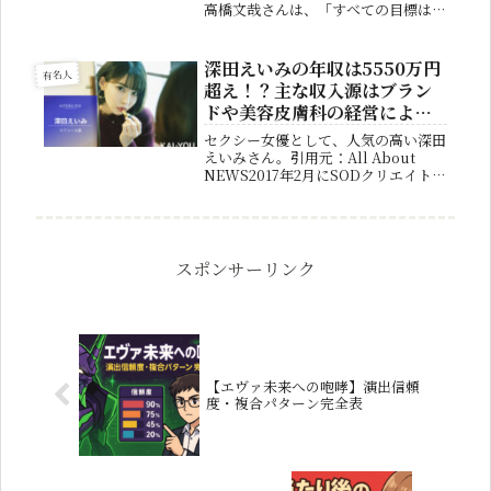
高橋文哉さんは、「すべての目標は兄
貴」と話しています。この言葉には、
彼がどれだけ兄たちを尊敬しているか
がよく表れています。この記事では、
深田えいみの年収は5550万円
有名人
そんな高橋さんと兄たちとの関係や、
超え！？主な収入源はブラン
家...
ドや美容皮膚科の経営による
ものだった！
セクシー女優として、人気の高い深田
えいみさん。引用元：All About
NEWS2017年2月にSODクリエイトの
『青春時代』レーベルから専属セクシ
ー女優としてデビューしました。最近
ではYouTubeでも活動しており、チ
ャンネル登録者は既...
スポンサーリンク
【エヴァ未来への咆哮】演出信頼
度・複合パターン完全表