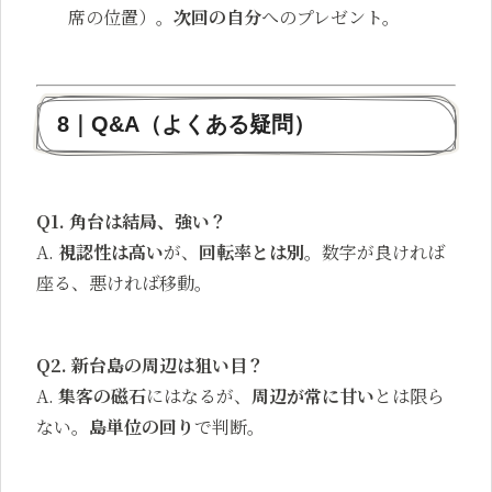
席の位置）。
次回の自分
へのプレゼント。
8｜Q&A（よくある疑問）
Q1. 角台は結局、強い？
A.
視認性は高い
が、
回転率とは別
。数字が良ければ
座る、悪ければ移動。
Q2. 新台島の周辺は狙い目？
A.
集客の磁石
にはなるが、
周辺が常に甘い
とは限ら
ない。
島単位の回り
で判断。