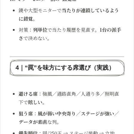
鏡や大型モニターで
当たりが連鎖しているよう
に錯覚
。
対策：
列単位
で当たり履歴を見直す。
1台の派手
さ
で決めない。
4｜“罠”を味方にする席選び（実践）
避ける席
：強風／通路直角／人通り多／照明直
下で
眩しい
。
狙う席
：
風が弱い中央寄り
／
ステージが強い
／
データが素直
な列。
優先順位
：回/250玉 → ステージ挙動 → 立地。