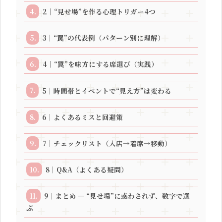
2｜“見せ場”を作る心理トリガー4つ
3｜“罠”の代表例（パターン別に理解）
4｜“罠”を味方にする席選び（実践）
5｜時間帯とイベントで“見え方”は変わる
6｜よくあるミスと回避策
7｜チェックリスト（入店→着席→移動）
8｜Q&A（よくある疑問）
9｜まとめ — “見せ場”に惑わされず、数字で選
ぶ