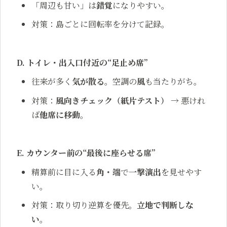
「周辺も甘い」は
錯覚
になりやすい。
対策：島ごとに回転率を分けて記録。
D. トイレ・出入口付近の“足止め席”
往来が多く
気が散る
。空調の
風
も当たりがち。
対策：
風向きチェック（紙片テスト）
→ 悪けれ
ば
他席に移動
。
E. カウンター前の“最後に座らせる席”
精算前に目に入る
角・端
で
一撃演出
を見せやす
い。
対策：取り切り逆算を優先。
立地で判断しな
い
。