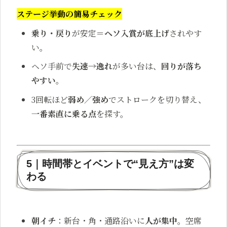
ステージ挙動の簡易チェック
乗り・戻り
が安定＝
ヘソ入賞が底上げ
されやす
い。
ヘソ手前で
失速→逸れ
が多い台は、
回りが落ち
やすい
。
3回転ほど
弱め／強め
でストロークを切り替え、
一番素直に乗る点
を探す。
5｜時間帯とイベントで“見え方”は変
わる
朝イチ
：新台・角・通路沿いに
人が集中
。空席