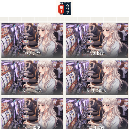
パチンコ
Vtuber
女性芸能人
男性芸能人
女性声優
男性声優