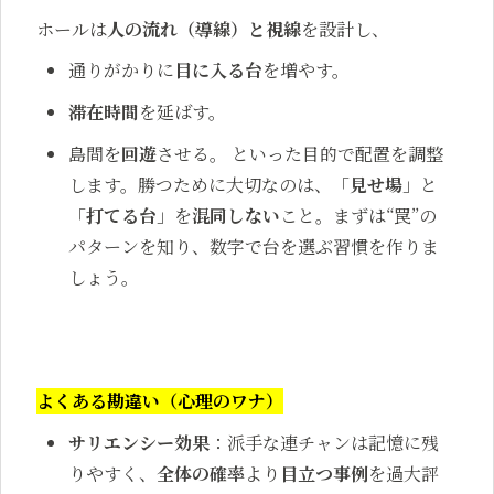
ホールは
人の流れ（導線）
と
視線
を設計し、
通りがかりに
目に入る台
を増やす。
滞在時間
を延ばす。
島間を
回遊
させる。 といった目的で配置を調整
します。勝つために大切なのは、「
見せ場
」と
「
打てる台
」を
混同しない
こと。まずは“罠”の
パターンを知り、数字で台を選ぶ習慣を作りま
しょう。
よくある勘違い（心理のワナ）
サリエンシー効果
：派手な連チャンは記憶に残
りやすく、
全体の確率
より
目立つ事例
を過大評