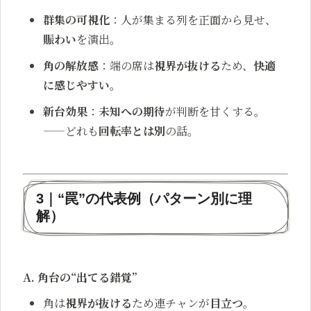
群集の可視化
：人が集まる列を正面から見せ、
賑わい
を演出。
角の解放感
：端の席は
視界が抜ける
ため、
快適
に感じやすい
。
新台効果
：
未知への期待
が判断を甘くする。
——どれも
回転率とは別
の話。
3｜“罠”の代表例（パターン別に理
解）
A. 角台の“出てる錯覚”
角は
視界が抜ける
ため連チャンが
目立つ
。