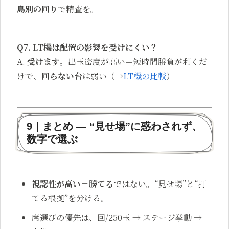
島別の回り
で精査を。
Q7. LT機は配置の影響を受けにくい？
A.
受けます
。出玉密度が高い＝短時間勝負が利くだ
けで、
回らない台
は弱い（→
LT機の比較
）
9｜まとめ — “見せ場”に惑わされず、
数字で選ぶ
視認性が高い＝勝てる
ではない。“見せ場”と“打
てる根拠”を分ける。
席選びの優先は、回/250玉 → ステージ挙動 →