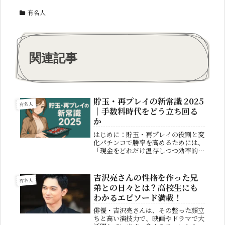
有名人
関連記事
貯玉・再プレイの新常識 2025
有名人
｜手数料時代をどう立ち回る
か
はじめに：貯玉・再プレイの役割と変
化パチンコで勝率を高めるためには、
「現金をどれだけ温存しつつ効率的に
台を回せるか」が大きな鍵を握りま
す。その際に欠かせないのが「貯玉」
と「再プレイ」という仕組みです。こ
吉沢亮さんの性格を作った兄
有名人
れらを活用すれば、出玉をカードに預
弟との日々とは？高校生にも
けて...
わかるエピソード満載！
俳優・吉沢亮さんは、その整った顔立
ちと高い演技力で、映画やドラマで大