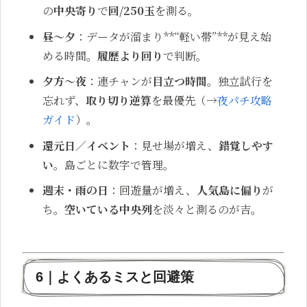
の
中央寄り
で
回/250玉
を測る。
昼〜夕
：データが溜まり**“軽い帯”**が見え始
める時間。
履歴より回り
で判断。
夕方〜夜
：連チャンが
目立つ時間
。独立試行を
忘れず、
取り切り逆算
を最優先（→
夜パチ攻略
ガイド
）。
還元日／イベント
：見せ場が増え、
錯覚しやす
い
。島ごとに数字で管理。
週末・雨の日
：回遊量が増え、
人気島に偏り
が
ち。
空いている中央列
を淡々と測るのが吉。
6｜よくあるミスと回避策