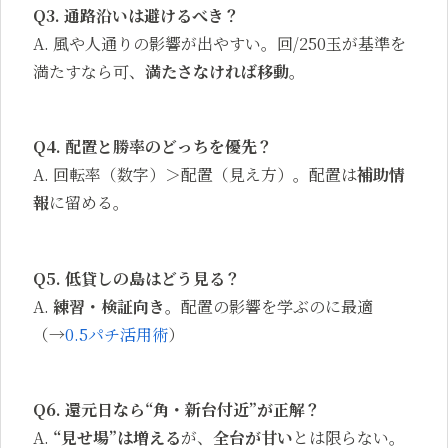
Q3. 通路沿いは避けるべき？
A. 風や人通りの影響が出やすい。回/250玉が基準を
満たすなら可、
満たさなければ移動
。
Q4. 配置と勝率のどっちを優先？
A. 回転率（数字）＞配置（見え方）。配置は
補助情
報
に留める。
Q5. 低貸しの島はどう見る？
A.
練習・検証向き
。配置の影響を学ぶのに最適
（→
0.5パチ活用術
）
Q6. 還元日なら“角・新台付近”が正解？
A.
“見せ場”は増える
が、
全台が甘い
とは限らない。