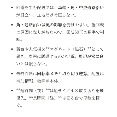
回遊を生む配置では、
島端・角・中央通路沿い
が目立つ。立地だけで座らない。
角・通路沿いは風の影響
を受けやすい。低回転
の原因になりがちなので、回/250玉の数字で判
断。
新台や人気機を**マグネット（磁石）**として
置き、周囲に誘導するのが定番。
周辺が常に良
い
とは限らない。
最終判断は
回転率メモ
と
取り切り逆算
。配置は
補助情報、数字が本体。
**短時間（夜）**は短サイクル×取り切りを最
優先、**長時間（昼）**は回る台で母数を稼
ぐ。