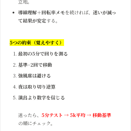
立地。
導線理解＋回転率メモ
を続ければ、
迷いが減っ
て結果が安定
する。
5つの約束（覚えやすく）
最初の5分で回りを測る
基準−2回で移動
強風席は避ける
夜は取り切り逆算
演出より数字を信じる
迷ったら、
5分テスト → 5k平均 → 移動基準
の順にチェック。