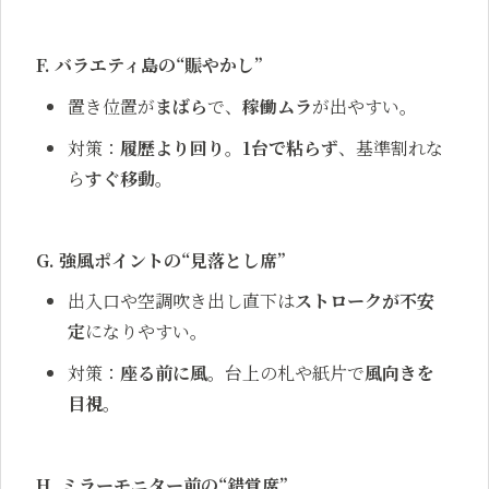
F. バラエティ島の“賑やかし”
置き位置が
まばら
で、
稼働ムラ
が出やすい。
対策：
履歴より回り
。
1台で粘らず
、基準割れな
ら
すぐ移動
。
G. 強風ポイントの“見落とし席”
出入口や空調吹き出し直下は
ストロークが不安
定
になりやすい。
対策：
座る前に風
。台上の札や紙片で
風向きを
目視
。
H. ミラーモニター前の“錯覚席”