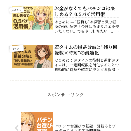
ます。 しかし、ただ座って打ってい
るだけでは、長期的に勝つことは難し
お金がなくてもパチンコは楽
パチンコ
いのが現実です。パチンコは運の要
しめる？ 0.5パチ活用術
素...
はじめに — “低貸し”は練習と気分転
換の強い味方「今日はあまりお金を使
いたくない。でも少し打ちたい」。そ
んな日に0.5パチ（1玉＝0.5円）や0.2
パチといった“低貸し”はぴったりで
す。消費スピードが緩やかなので、台
遊タイムの損益分岐と“残り回
パチンコ
選びの練習や止め打ち・...
転数×時短”の最適化
はじめに：遊タイムの役割と進化遊タ
イムは、一定回転数を消化することで
自動的に時短や確変に突入する救済シ
ステムです。2020年以降の新規則機
から導入され、現在では数多くの人気
機種に搭載されています。従来のパチ
ンコでは深いハマりに耐えきれず、
投...
スポンサーリンク
パチンコ台選びの基礎｜釘読みとボ
ーダーラインの学術的理解