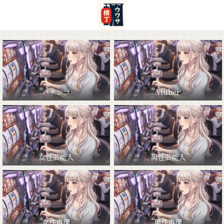
パチンコ
Vtuber
女性芸能人
男性芸能人
女性声優
男性声優