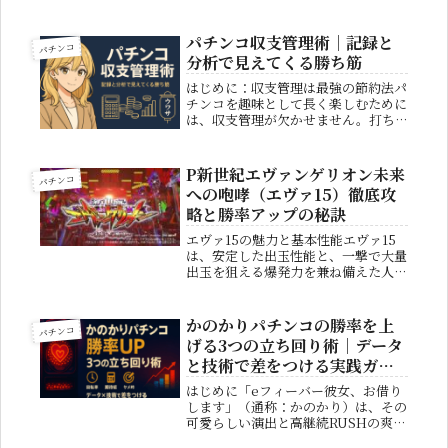
べるエンターテインメントです。しか
しその一方で、「遊び」が「生活を圧
迫する依存症」へ変わるリスクもあり
パチンコ収支管理術｜記録と
パチンコ
ます。 パチンコ依存症は、本人だ...
分析で見えてくる勝ち筋
はじめに：収支管理は最強の節約法パ
チンコを趣味として長く楽しむために
は、収支管理が欠かせません。打ち方
の工夫や台選びも重要ですが、最終的
に財布を守るのは「記録と分析」で
す。数字で自分の立ち回りを把握でき
P新世紀エヴァンゲリオン未来
パチンコ
れば、無駄な投資を減らし、勝てる
への咆哮（エヴァ15）徹底攻
日・負...
略と勝率アップの秘訣
エヴァ15の魅力と基本性能エヴァ15
は、安定した出玉性能と、一撃で大量
出玉を狙える爆発力を兼ね備えた人気
パチンコ機です。長時間の遊技でも安
定感があり、波に乗れば大連チャンも
期待できます。幅広い層から支持され
かのかりパチンコの勝率を上
パチンコ
ており、スペック面とゲーム性のバ
げる3つの立ち回り術｜データ
ラ...
と技術で差をつける実践ガイ
ド
はじめに「eフィーバー彼女、お借り
します」（通称：かのかり）は、その
可愛らしい演出と高継続RUSHの爽快
感から、多くのファンを惹きつけてい