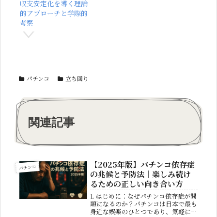
収支安定化を導く理論
的アプローチと学際的
考察
パチンコ
立ち回り
関連記事
【2025年版】パチンコ依存症
パチンコ
の兆候と予防法｜楽しみ続け
るための正しい向き合い方
1. はじめに：なぜパチンコ依存症が問
題になるのか？パチンコは日本で最も
身近な娯楽のひとつであり、気軽に遊