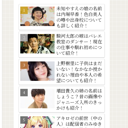
未知やすえの娘の名前
は内場早香！色白美人
の噂や出身校について
も詳しく紹介！
駿河太郎の嫁はバレエ
教室のダンサー！現在
の仕事や馴れ初めにつ
いて紹介！
上野樹里に子供はまだ
いない！なかなか授か
れない理由や本人の希
望についても紹介！
増田貴久の姉の名前は
しょうこ？昔の画像や
ジャニーズ入所のきっ
かけも紹介！
アキロゼの前世（中の
人）は配信者のみゆき