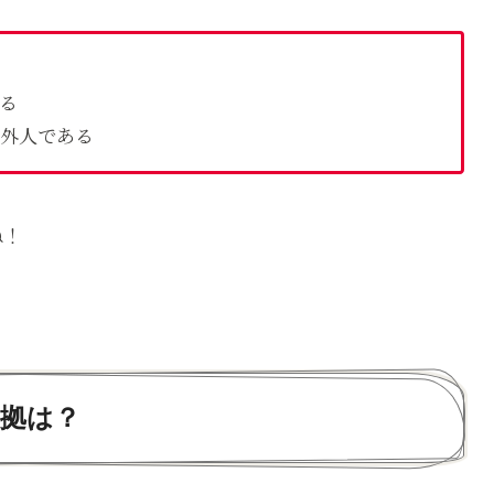
る
外人である
ね！
拠は？