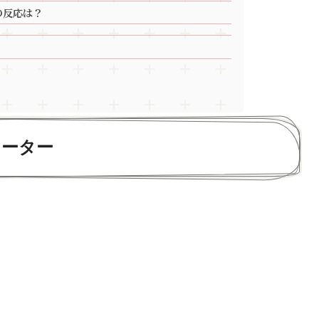
の反応は？
ォーター
。