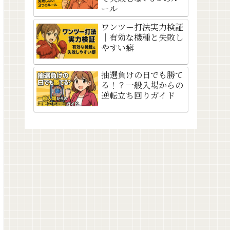
ール
ワンツー打法実力検証
｜有効な機種と失敗し
やすい癖
抽選負けの日でも勝て
る！？一般入場からの
逆転立ち回りガイド