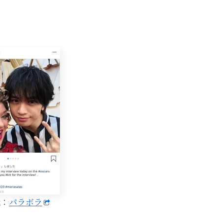
元：
パラボラ