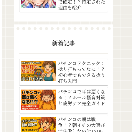
で確定！？特定された
理由も紹介！
新着記事
パチンコテクニック：
捻り打ちってなに！？
初心者でもできる捻り
打ち入門
パチンコで耳は悪くな
る！？ホール騒音対策
と疲労ケア完全ガイド
パチンコの朝は戦
争！？朝イチの大選び
で失敗しない3つのル