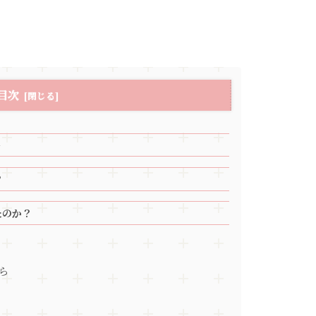
目次
ー
？
たのか？
ら