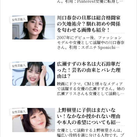
ん。引用：Pinterest女優に転身して
からは舞台劇のみならず、映画やドラ
マにも活躍の幅を広げています。そん
な黒木瞳さんですが、プライベートで
川口春奈の旦那は総合格闘家
女性芸能人
は1991年に結婚しており、一...
の矢地祐介？馴れ初めや関係
を匂わせる画像も紹介！
2007年にデビュー後、ファッション
モデルや女優として活躍中の川口春奈
さん。引用：スポニチ Sponichi
Annexディズニー映画『マイ・エレメ
ント』で、声優に初挑戦するなど今年
も精力的に活動しています。そんな川
広瀬すずの本名は大石鈴華だ
女性芸能人
口春奈さんですが、結婚の...
った！芸名の由来とバレた理
由は？
映画にドラマ、CMと様々なメディア
で活躍する女優の広瀬すずさん。姉の
広瀬アリスさんも女優として活動して
おり、世間では美人姉妹とも言われて
います。画像元：女性自身整った顔立
ちや姉の名前から外国人とのハーフで
上野樹里に子供はまだいな
女性芸能人
はないかと噂されていましたが、2人
い！なかなか授かれない理由
と...
や本人の希望についても紹
介！
女優として活動する上野樹里さんは、
幅広い役柄を演じ分ける人物です。プ