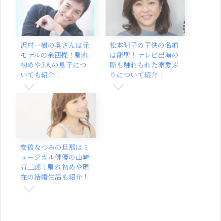
沢村一樹の奥さんは元
松本明子の子供の名前
モデルの余西操！馴れ
は龍聖！テレビ出演の
初めや3人の息子につ
際も触れられた溺愛ぶ
いても紹介！
りについて紹介！
安倍なつみの旦那はミ
ュージカル俳優の山崎
育三郎！馴れ初めや現
在の結婚生活も紹介！