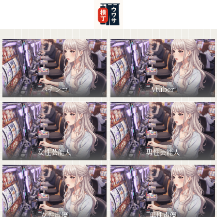
パチンコ
Vtuber
女性芸能人
男性芸能人
女性声優
男性声優