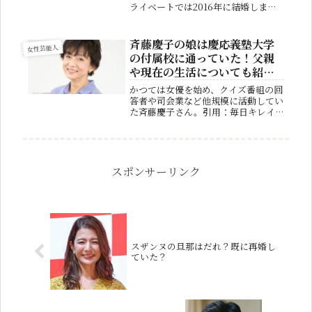
ライベートでは2016年に結婚しまし
たが、子供の存在が気掛かりになって
います。果たして上野樹里さんに子供
はいるのでしょうか？今回は上野樹里
斉藤慶子の娘は慶応義塾大学
女性芸能人
さんの子供について、色々と紹介し
の付属校に通っていた！父親
て...
や現在の生活についても紹
介！
かつては女優を始め、クイズ番組の回
答者や司会業など他規模に活動してい
た斉藤慶子さん。引用：毎日キレイメ
ディアで見かける事は減りましたが、
現在は仕事量を抑えて専業主婦業を行
っているようです。そんな斉藤慶子さ
んですが、プライベートでは二度の結
婚...
スポンサーリンク
スザンヌの旦那はだれ？既に再婚し
ていた？