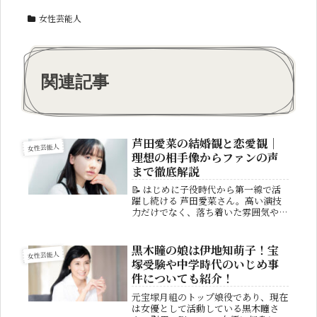
女性芸能人
関連記事
芦田愛菜の結婚観と恋愛観｜
女性芸能人
理想の相手像からファンの声
まで徹底解説
📝 はじめに子役時代から第一線で活
躍し続ける 芦田愛菜さん。高い演技
力だけでなく、落ち着いた雰囲気や誠
実な人柄から「努力家」「真面目」と
いったイメージで、多くの世代に親し
まれています。現在は女優として活躍
黒木瞳の娘は伊地知萌子！宝
女性芸能人
しながら学業にも力を注いでおり、そ
塚受験や中学時代のいじめ事
の...
件についても紹介！
元宝塚月組のトップ娘役であり、現在
は女優として活動している黒木瞳さ