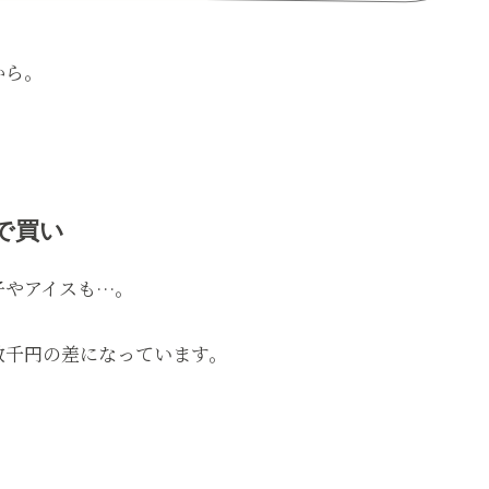
から。
で買い
子やアイスも…。
数千円の差になっています。