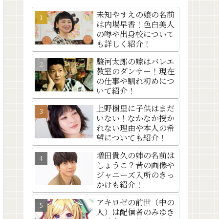
未知やすえの娘の名前
は内場早香！色白美人
の噂や出身校について
も詳しく紹介！
駿河太郎の嫁はバレエ
教室のダンサー！現在
の仕事や馴れ初めにつ
いて紹介！
上野樹里に子供はまだ
いない！なかなか授か
れない理由や本人の希
望についても紹介！
増田貴久の姉の名前は
しょうこ？昔の画像や
ジャニーズ入所のきっ
かけも紹介！
アキロゼの前世（中の
人）は配信者のみゆき