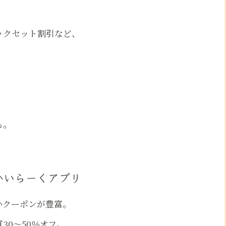
ックセット割引など、
も。
かいらーくアプリ
いクーポンが豊富。
30〜50％オフ。