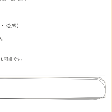
家・松屋）
中。
、
とも可能です。