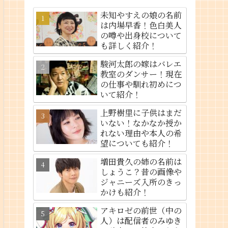
未知やすえの娘の名前
は内場早香！色白美人
の噂や出身校について
も詳しく紹介！
駿河太郎の嫁はバレエ
教室のダンサー！現在
の仕事や馴れ初めにつ
いて紹介！
上野樹里に子供はまだ
いない！なかなか授か
れない理由や本人の希
望についても紹介！
増田貴久の姉の名前は
しょうこ？昔の画像や
ジャニーズ入所のきっ
かけも紹介！
アキロゼの前世（中の
人）は配信者のみゆき