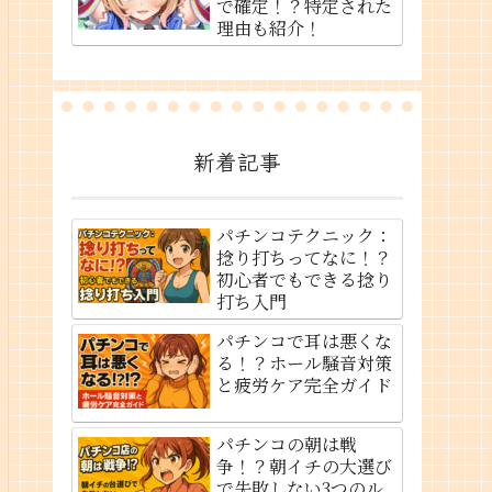
で確定！？特定された
理由も紹介！
新着記事
パチンコテクニック：
捻り打ちってなに！？
初心者でもできる捻り
打ち入門
パチンコで耳は悪くな
る！？ホール騒音対策
と疲労ケア完全ガイド
パチンコの朝は戦
争！？朝イチの大選び
で失敗しない3つのル